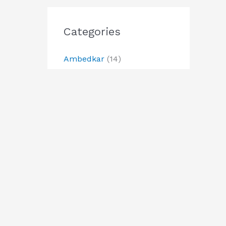
Categories
Ambedkar
(14)
Ambedkar Birth Anniversary
(3)
Ambedkar Family
(1)
Ambedkarite Organitzations
(1)
Bhim Jayanti 2024
(5)
Buddha
(6)
Buddha Jayanti
(2)
Buddhist
(1)