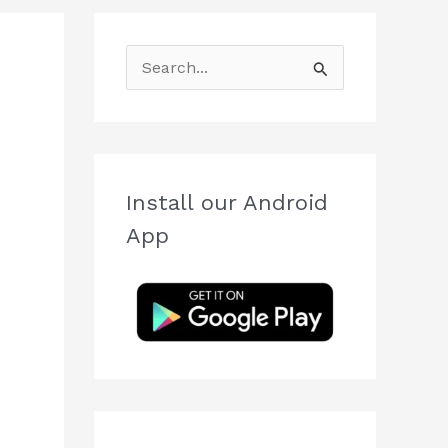
S
e
a
r
c
Install our Android
h
App
f
o
r
: