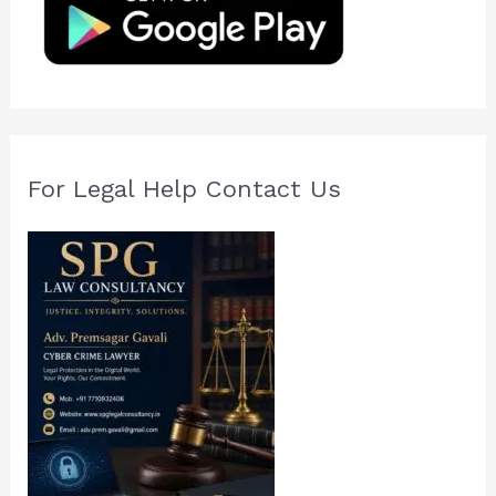
o
r
:
For Legal Help Contact Us