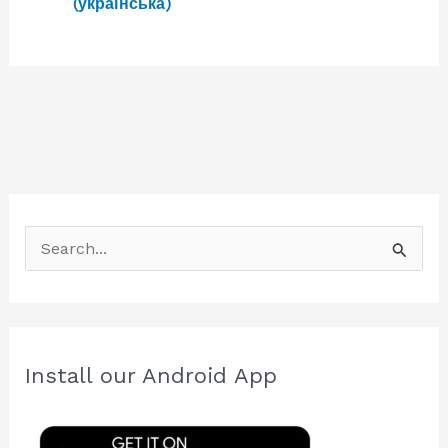
(українська)
S
e
a
r
c
Install our Android App
h
f