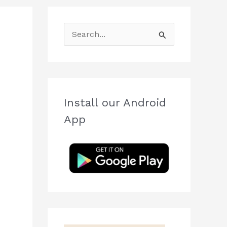
S
e
a
r
c
Install our Android
h
App
f
o
r
: