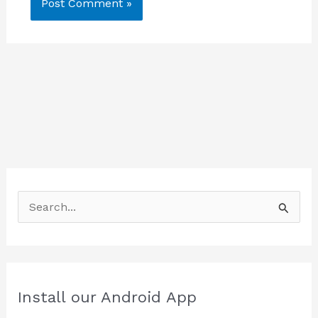
S
e
a
r
c
Install our Android App
h