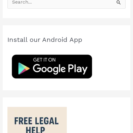
e
a
r
c
Install our Android App
h
f
o
r
: